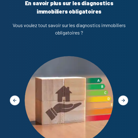
En savoir plus sur les diagnostics
immobiliers obligatoires
Vous voulez tout savoir sur les diagnostics immobiliers
obligatoires ?
Diagno
Slide précédente
Slide s