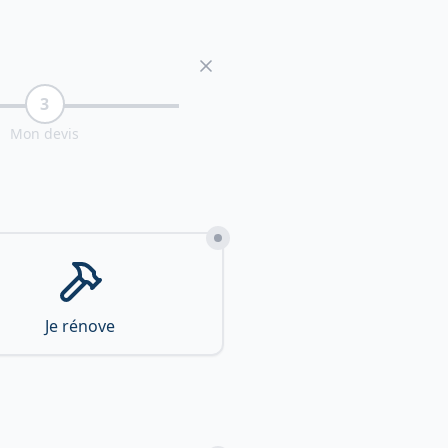
3
Mon devis
Je rénove